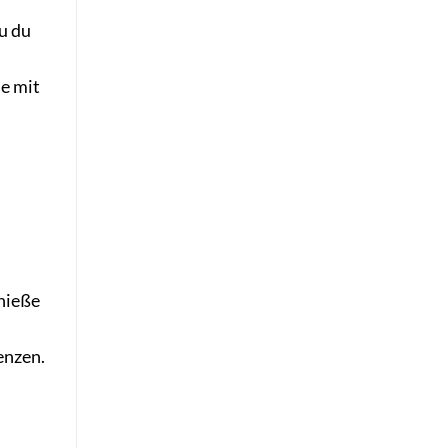
zu du
ie mit
nieße
enzen.