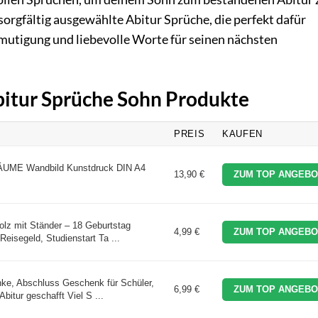
 sorgfältig ausgewählte Abitur Sprüche, die perfekt dafür
mutigung und liebevolle Worte für seinen nächsten
Abitur Sprüche Sohn Produkte
PREIS
KAUFEN
ME Wandbild Kunstdruck DIN A4
13,90 €
ZUM TOP ANGEBO
lz mit Ständer – 18 Geburtstag
4,99 €
ZUM TOP ANGEBO
eisegeld, Studienstart Ta ...
nke, Abschluss Geschenk für Schüler,
6,99 €
ZUM TOP ANGEBO
bitur geschafft Viel S ...