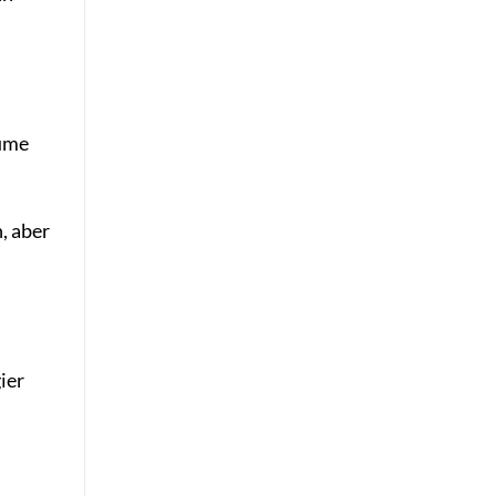
äume
, aber
ier