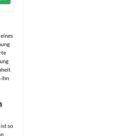
 eines
mung
rte
tung
nheit
 ihn
n
ist so
hn