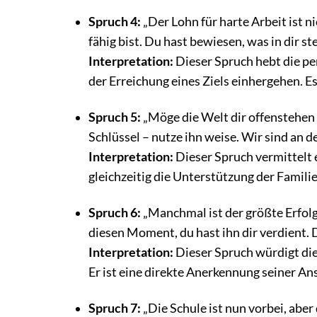
Spruch 4:
„Der Lohn für harte Arbeit ist n
fähig bist. Du hast bewiesen, was in dir s
Interpretation:
Dieser Spruch hebt die pe
der Erreichung eines Ziels einhergehen. E
Spruch 5:
„Möge die Welt dir offenstehen u
Schlüssel – nutze ihn weise. Wir sind an de
Interpretation:
Dieser Spruch vermittelt
gleichzeitig die Unterstützung der Famili
Spruch 6:
„Manchmal ist der größte Erfolg
diesen Moment, du hast ihn dir verdient
Interpretation:
Dieser Spruch würdigt di
Er ist eine direkte Anerkennung seiner A
Spruch 7:
„Die Schule ist nun vorbei, aber