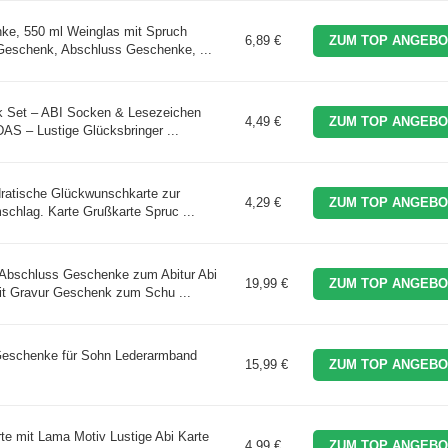
nke, 550 ml Weinglas mit Spruch
6,89 €
ZUM TOP ANGEBO
 Geschenk, Abschluss Geschenke, ...
k Set – ABI Socken & Lesezeichen
4,49 €
ZUM TOP ANGEBO
 – Lustige Glücksbringer ...
dratische Glückwunschkarte zur
4,29 €
ZUM TOP ANGEBO
chlag. Karte Grußkarte Spruc ...
Abschluss Geschenke zum Abitur Abi
19,99 €
ZUM TOP ANGEBO
it Gravur Geschenk zum Schu ...
schenke für Sohn Lederarmband
15,99 €
ZUM TOP ANGEBO
te mit Lama Motiv Lustige Abi Karte
4,99 €
ZUM TOP ANGEBO