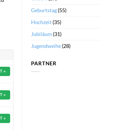
Geburtstag
(55)
Hochzeit
(35)
Jubiläum
(31)
Jugendweihe
(28)
PARTNER
T »
T »
T »