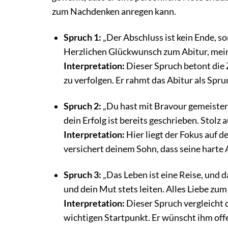
zum Nachdenken anregen kann.
Spruch 1:
„Der Abschluss ist kein Ende, s
Herzlichen Glückwunsch zum Abitur, mei
Interpretation:
Dieser Spruch betont die
zu verfolgen. Er rahmt das Abitur als Sprun
Spruch 2:
„Du hast mit Bravour gemeistert
dein Erfolg ist bereits geschrieben. Stolz a
Interpretation:
Hier liegt der Fokus auf d
versichert deinem Sohn, dass seine harte 
Spruch 3:
„Das Leben ist eine Reise, und d
und dein Mut stets leiten. Alles Liebe zu
Interpretation:
Dieser Spruch vergleicht d
wichtigen Startpunkt. Er wünscht ihm off