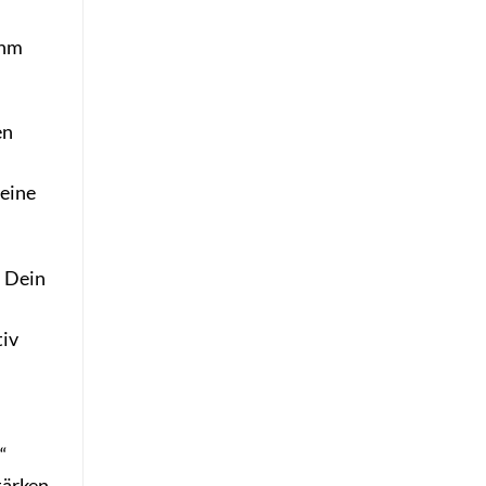
ihm
en
eine
. Dein
tiv
“
tärken