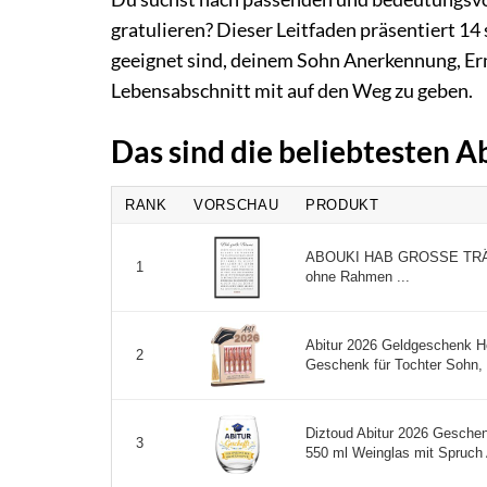
gratulieren? Dieser Leitfaden präsentiert 14
geeignet sind, deinem Sohn Anerkennung, Er
Lebensabschnitt mit auf den Weg zu geben.
Das sind die beliebtesten 
RANK
VORSCHAU
PRODUKT
ABOUKI HAB GROSSE TRÄU
1
ohne Rahmen ...
Abitur 2026 Geldgeschenk Ho
2
Geschenk für Tochter Sohn, R
Diztoud Abitur 2026 Gesche
3
550 ml Weinglas mit Spruch A