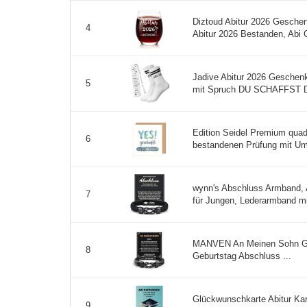
Diztoud Abitur 2026 Gesche
4
Abitur 2026 Bestanden, Abi
Jadive Abitur 2026 Geschen
5
mit Spruch DU SCHAFFST DAS
Edition Seidel Premium qua
6
bestandenen Prüfung mit Ums
wynn's Abschluss Armband, 
7
für Jungen, Lederarmband m
MANVEN An Meinen Sohn Ge
8
Geburtstag Abschluss ...
Glückwunschkarte Abitur Kar
9