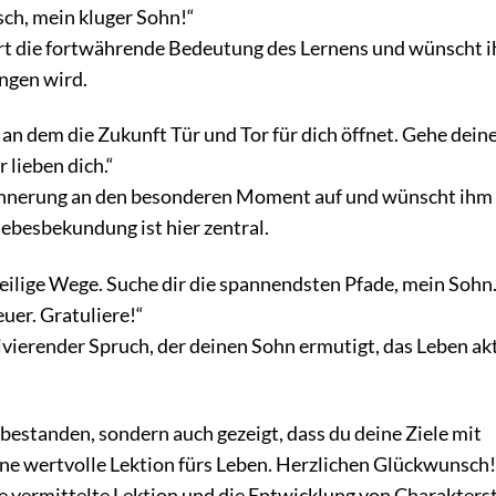
ch, mein kluger Sohn!“
rt die fortwährende Bedeutung des Lernens und wünscht 
ingen wird.
 an dem die Zukunft Tür und Tor für dich öffnet. Gehe dein
 lieben dich.“
rinnerung an den besonderen Moment auf und wünscht ihm 
iebesbekundung ist hier zentral.
weilige Wege. Suche dir die spannendsten Pfade, mein Sohn
euer. Gratuliere!“
ivierender Spruch, der deinen Sohn ermutigt, das Leben ak
bestanden, sondern auch gezeigt, dass du deine Ziele mit
eine wertvolle Lektion fürs Leben. Herzlichen Glückwunsch!
ie vermittelte Lektion und die Entwicklung von Charakters