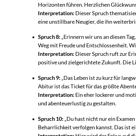
Horizonten führen. Herzlichen Glückwuns
Interpretation:
Dieser Spruch thematisie
eine unstillbare Neugier, die ihn weiterbr
Spruch 8:
„Erinnern wir uns an diesen Tag,
Weg mit Freude und Entschlossenheit. Wir
Interpretation:
Dieser Spruch ruft zur E
positive und zielgerichtete Zukunft. Die L
Spruch 9:
„Das Leben ist zu kurz für lang
Abitur ist das Ticket für das größte Abent
Interpretation:
Ein eher lockerer und mot
und abenteuerlustig zu gestalten.
Spruch 10:
„Du hast nicht nur ein Examen 
Beharrlichkeit verfolgen kannst. Das ist 
Interpretation:
Hier wird der Fokus auf d