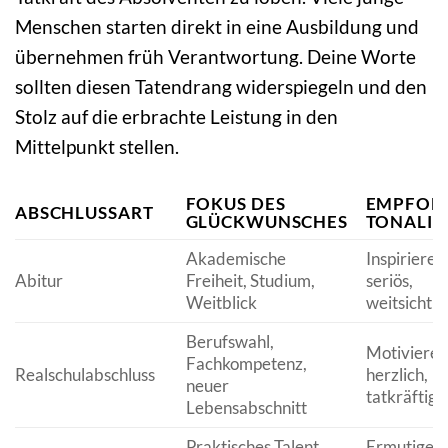
Menschen starten direkt in eine Ausbildung und
übernehmen früh Verantwortung. Deine Worte
sollten diesen Tatendrang widerspiegeln und den
Stolz auf die erbrachte Leistung in den
Mittelpunkt stellen.
FOKUS DES
EMPFOH
ABSCHLUSSART
GLÜCKWUNSCHES
TONALIT
Akademische
Inspirieren
Abitur
Freiheit, Studium,
seriös,
Weitblick
weitsichtig
Berufswahl,
Motivieren
Fachkompetenz,
Realschulabschluss
herzlich,
neuer
tatkräftig
Lebensabschnitt
Praktisches Talent,
Ermutigen