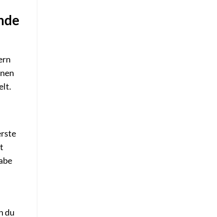
ende
ern
enen
lt.
erste
t
gabe
n du