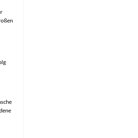
er
großen
n
olg
nsche
edene