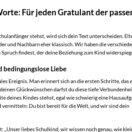
Worte: Für jeden Gratulant der pass
ulanfänger stehst, wird sich dein Text unterscheiden. Elt
der und Nachbarn eher klassisch. Wir haben die verschied
 Spruch findest, der deine Beziehung zum Kind widerspiege
d bedingungslose Liebe
les Ereignis. Man erinnert sich an die ersten Schritte, das 
n deinen Glückwünschen darfst du diese tiefe Verbundenhei
ite deines Kindes stehst, egal wie schwierig eine Hausauf
vermitteln: Du bist bereit für die Welt, und wir sind dein
t: „Unser liebes Schulkind, wir wissen noch genau, wie klei