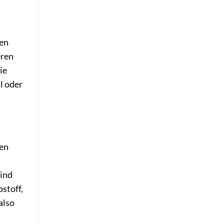
ren
eren
ie
l oder
uen
Kind
bstoff,
also