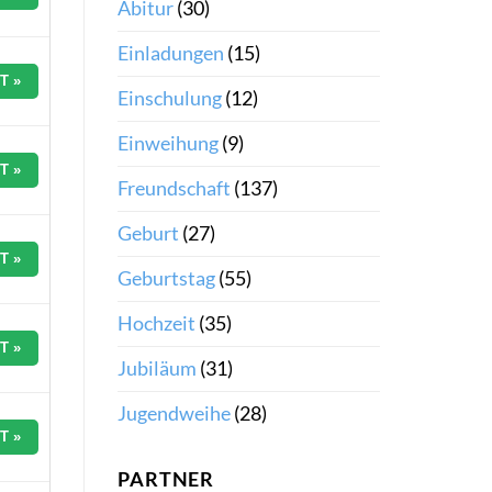
Abitur
(30)
Einladungen
(15)
T »
Einschulung
(12)
Einweihung
(9)
T »
Freundschaft
(137)
Geburt
(27)
T »
Geburtstag
(55)
Hochzeit
(35)
T »
Jubiläum
(31)
Jugendweihe
(28)
T »
PARTNER