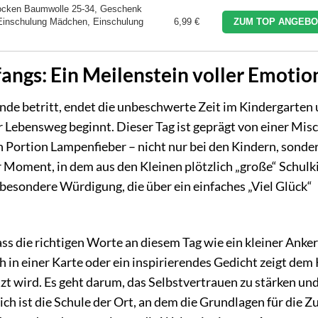
ken Baumwolle 25-34, Geschenk
Einschulung Mädchen, Einschulung
6,99 €
ZUM TOP ANGEBO
angs: Ein Meilenstein voller Emotio
de betritt, endet die unbeschwerte Zeit im Kindergarten
r Lebensweg beginnt. Dieser Tag ist geprägt von einer Mis
en Portion Lampenfieber – nicht nur bei den Kindern, sonder
er Moment, in dem aus den Kleinen plötzlich „große“ Schulk
besondere Würdigung, die über ein einfaches „Viel Glück“
s die richtigen Worte an diesem Tag wie ein kleiner Anker
h in einer Karte oder ein inspirierendes Gedicht zeigt dem 
t wird. Es geht darum, das Selbstvertrauen zu stärken und
ch ist die Schule der Ort, an dem die Grundlagen für die Z