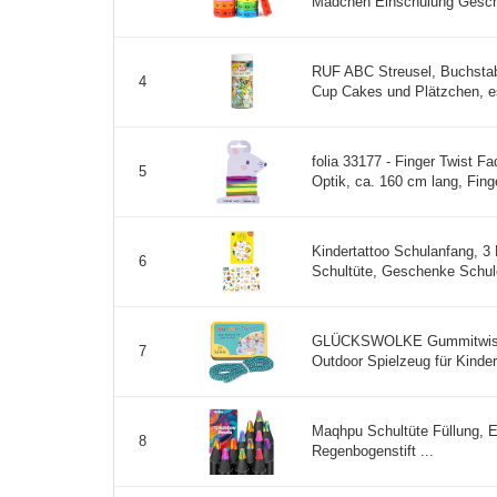
Mädchen Einschulung Gesche
RUF ABC Streusel, Buchstab
4
Cup Cakes und Plätzchen, es
folia 33177 - Finger Twist F
5
Optik, ca. 160 cm lang, Finge
Kindertattoo Schulanfang, 3
6
Schultüte, Geschenke Schulei
GLÜCKSWOLKE Gummitwist + 
7
Outdoor Spielzeug für Kinder 
Maqhpu Schultüte Füllung, 
8
Regenbogenstift ...