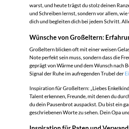
warst, und heute trägst du stolz deinen Ranz
und Schreiben lernst, sondern vor allem, wie 
dich und begleiten dich bei jedem Schritt. Al
Wünsche von Großeltern: Erfahru
Großeltern blicken oft mit einer weisen Gelas
Note perfekt sein muss, sondern dass die Fr
geprägt von Wärme und dem Wunsch nach Bes
Signal der Ruhe im aufregenden Trubel der
E
Inspiration für Großeltern: „Liebes Enkelkind
Talent erkennen, Freunde, mit denen du durc
du dein Pausenbrot auspackst. Du bist ein ga
geschriebenen Worte zu sehen. Dein Opa und
Inspiration für Paten und Verwand