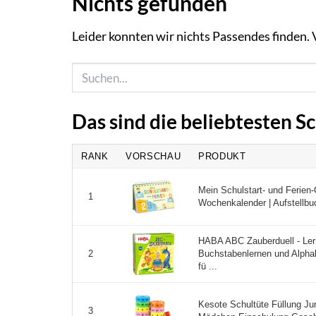
Nichts gefunden
Leider konnten wir nichts Passendes finden. Vi
Das sind die beliebtesten 
RANK
VORSCHAU
PRODUKT
Mein Schulstart- und Ferien-
1
Wochenkalender | Aufstellbu
HABA ABC Zauberduell - Ler
Buchstabenlernen und Alpha
2
fü ...
Kesote Schultüte Füllung J
3