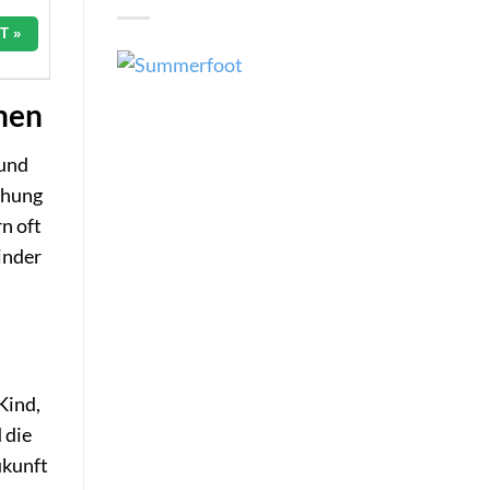
T »
nen
 und
chung
n oft
inder
Kind,
 die
ukunft