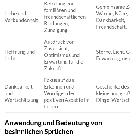
Betonung von
Gemeinsame Zeit
familiären und
Liebe und
Wärme, Nähe,
freundschaftlichen
Verbundenheit
Dankbarkeit,
Bindungen,
Freundschaft.
Zuneigung.
Ausdruck von
Zuversicht,
Hoffnung und
Sterne, Licht, Gla
Optimismus und
Licht
Erwartung, neues
Erwartung für die
Zukunft.
Fokus auf das
Dankbarkeit
Erkennen und
Geschenke des Le
und
Würdigen der
kleine und große
Wertschätzung
positiven Aspekte im
Dinge, Wertschät
Leben.
Anwendung und Bedeutung von
besinnlichen Sprüchen