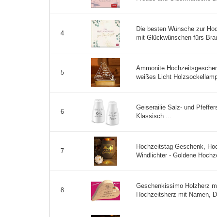
Die besten Wünsche zur Hoc
4
mit Glückwünschen fürs Braut
Ammonite Hochzeitsgeschenk
5
weißes Licht Holzsockellam
Geiserailie Salz- und Pfeffe
6
Klassisch ...
Hochzeitstag Geschenk, Hoc
7
Windlichter - Goldene Hochze
Geschenkissimo Holzherz mit
8
Hochzeitsherz mit Namen, Da