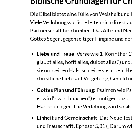
Biblische Grundlagen für C
Die Bibel bietet eine Fülle von Weisheit und 
Viele Verlobungssprüche leiten sich direkt au
Partnerschaft beschreiben. Das Alte und Neu
Gottes Segen, gegenseitiger Hingabe und der
Liebe und Treue:
Verse wie 1. Korinther 13
glaubt alles, hofft alles, duldet alles.“) 
sie um deinen Hals, schreibe sie in dein He
christliche Liebe auf Vergebung, Geduld u
Gottes Plan und Führung:
Psalmen wie Psa
er wird’s wohl machen.“) ermutigen dazu, 
Hände zu legen. Die Verlobung wird so als
Einheit und Gemeinschaft:
Das Neue Testa
und Frau schafft. Epheser 5,31 („Darum w