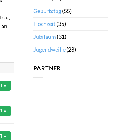
Geburtstag
(55)
t du,
Hochzeit
(35)
 an
Jubiläum
(31)
Jugendweihe
(28)
PARTNER
T »
T »
T »