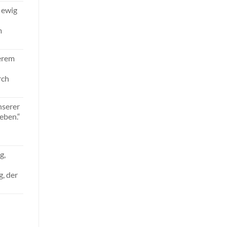
 ewig
m
serem
rch
nserer
eben.“
g,
g, der