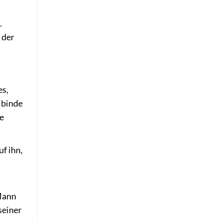
.
 der
es,
; binde
ie
f ihn,
 Mann
seiner