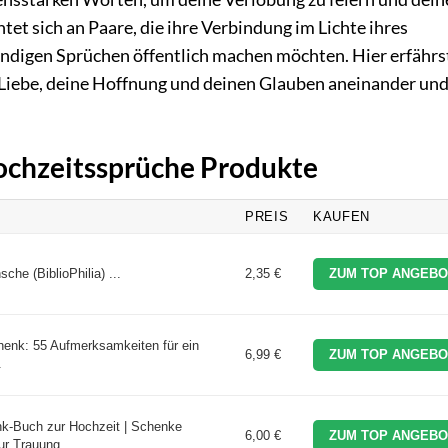
tet sich an Paare, die ihre Verbindung im Lichte ihres
ündigen Sprüchen öffentlich machen möchten. Hier erfährs
e Liebe, deine Hoffnung und deinen Glauben aneinander und
Hochzeitssprüche Produkte
PREIS
KAUFEN
che (BiblioPhilia) ...
2,35 €
ZUM TOP ANGEBO
henk: 55 Aufmerksamkeiten für ein
6,99 €
ZUM TOP ANGEBO
.
nk-Buch zur Hochzeit | Schenke
6,00 €
ZUM TOP ANGEBO
r Trauung ...