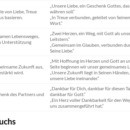
„Unsere Liebe, ein Geschenk Gottes, das
ale von Liebe, Treue
währen soll.“
us basieren.
„In Treue verbunden, geleitet von Seine
Wort.“
„Zwei Herzen, ein Weg, mit Gott als un
samen Lebensweges,
Leitstern.“
en Unterstützung
„Gemeinsam im Glauben, verbunden du
Seine Liebe.“
„Mit Hoffnung im Herzen und Gott an u
emeinsame Zukunft aus,
Seite beginnen wir unser gemeinsames L
stärkt wird.
„Unsere Zukunft liegt in Seinen Händen,
unsere Liebe ineinander.“
„Dankbar für Dich, dankbar für diesen Ta
henk des Partners und
dankbar für Gott.“
„Ein Herz voller Dankbarkeit für den We
uns zusammengeführt hat.“
uchs