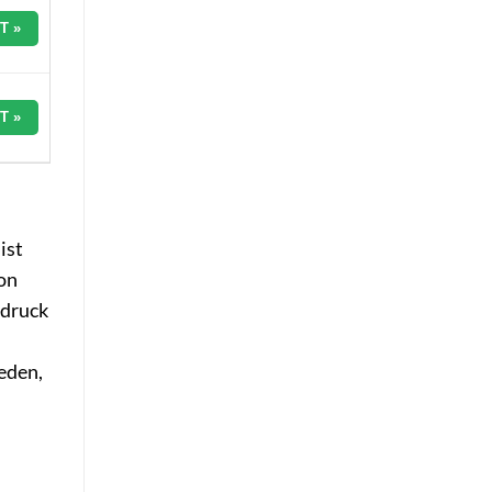
T »
T »
ist
von
sdruck
eden,