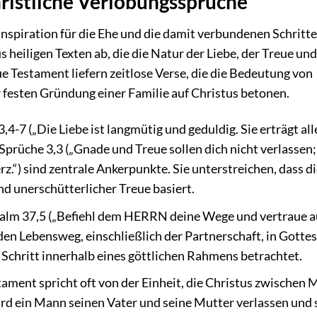
hristliche Verlobungssprüche
Inspiration für die Ehe und die damit verbundenen Schritte
s heiligen Texten ab, die die Natur der Liebe, der Treue und
e Testament liefern zeitlose Verse, die die Bedeutung von
 festen Gründung einer Familie auf Christus betonen.
,4-7 („Die Liebe ist langmütig und geduldig. Sie erträgt all
und Sprüche 3,3 („Gnade und Treue sollen dich nicht verlassen
rz.“) sind zentrale Ankerpunkte. Sie unterstreichen, dass d
nd unerschütterlicher Treue basiert.
lm 37,5 („Befiehl dem HERRN deine Wege und vertraue au
den Lebensweg, einschließlich der Partnerschaft, in Gottes
 Schritt innerhalb eines göttlichen Rahmens betrachtet.
ment spricht oft von der Einheit, die Christus zwischen
ird ein Mann seinen Vater und seine Mutter verlassen und 