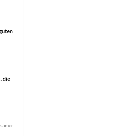
 guten
, die
nsamer