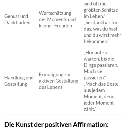
sind oft die
größten Schätze
Wertschätzung
Genuss und
im Leben.“
des Moments und
Dankbarkeit
„Sei dankbar für
kleiner Freuden
das, was du hast,
und du wirst mehr
bekommen.“
„Hör auf zu
warten, bis die
Dinge passieren.
Mach sie
Ermutigung zur
Handlung und
passieren.“
aktiven Gestaltung
Gestaltung
„Mach das Beste
des Lebens
aus jedem
Moment, denn
jeder Moment
zählt.“
Die Kunst der positiven Affirmation: