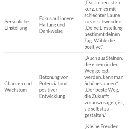
„Das Leben ist zu
kurz, um es mit
schlechter Laune
Fokus auf innere
Persönliche
zu verschwenden.“
Haltung und
Einstellung
„Deine Einstellung
Denkweise
bestimmt deinen
Tag. Wähle die
positive.“
„Auch aus Steinen,
die einem in den
Weg gelegt
Betonung von
werden, kann man
Chancen und
Potenzial und
Schönes bauen.“
Wachstum
positiver
„Der beste Weg,
Entwicklung
die Zukunft
vorauszusagen, ist,
sie selbst zu
gestalten.“
„Kleine Freuden