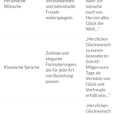
Persönliche
Verbundenheit
habt! Ich
Wünsche
und individuelle
wünsche
Freude
euch von
widerspiegeln.
Herzen alles
Glück der
Welt…“
„Herzlichen
Glückwunsch
zu eurem
Zeitlose und
besonderen
elegante
Schritt!
Formulierungen,
Klassische Sprüche
Mögen eure
die für jede Art
Tage als
von Beziehung
Verlobte von
passen.
Glück und
Vorfreude
erfüllt sein…“
„Herzlichen
Glückwunsch