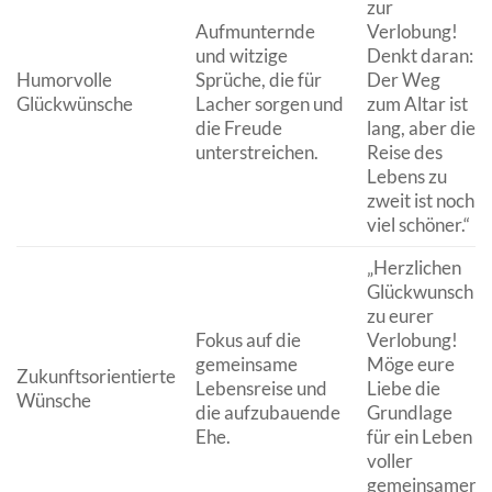
zur
Aufmunternde
Verlobung!
und witzige
Denkt daran:
Humorvolle
Sprüche, die für
Der Weg
Glückwünsche
Lacher sorgen und
zum Altar ist
die Freude
lang, aber die
unterstreichen.
Reise des
Lebens zu
zweit ist noch
viel schöner.“
„Herzlichen
Glückwunsch
zu eurer
Fokus auf die
Verlobung!
gemeinsame
Möge eure
Zukunftsorientierte
Lebensreise und
Liebe die
Wünsche
die aufzubauende
Grundlage
Ehe.
für ein Leben
voller
gemeinsamer