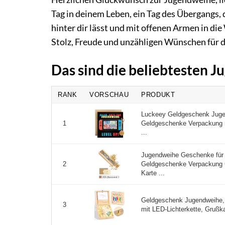
Tag in deinem Leben, ein Tag des Übergangs, 
hinter dir lässt und mit offenen Armen in die
Stolz, Freude und unzähligen Wünschen für de
Das sind die beliebtesten
RANK
VORSCHAU
PRODUKT
Luckeey Geldgeschenk Juge
Geldgeschenke Verpackung 
1
...
Jugendweihe Geschenke für 
Geldgeschenke Verpackung 
2
Karte ...
Geldgeschenk Jugendweihe,
3
mit LED-Lichterkette, Grußk