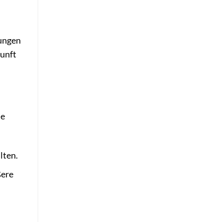
lungen
kunft
he
lten.
ßere