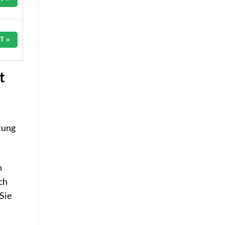
T »
t
ltung
n
ch
Sie