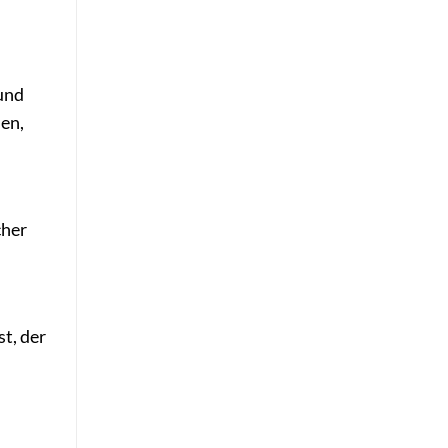
 und
en,
cher
t, der