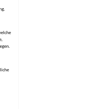
ng.
welche
e,
iegen.
liche