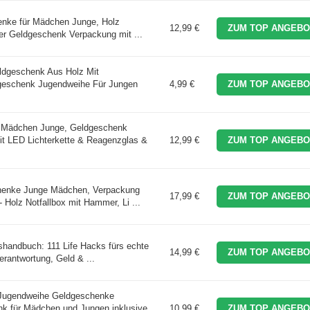
nke für Mädchen Junge, Holz
12,99 €
ZUM TOP ANGEBO
ler Geldgeschenk Verpackung mit ...
dgeschenk Aus Holz Mit
geschenk Jugendweihe Für Jungen
4,99 €
ZUM TOP ANGEBO
 Mädchen Junge, Geldgeschenk
t LED Lichterkette & Reagenzglas &
12,99 €
ZUM TOP ANGEBO
henke Junge Mädchen, Verpackung
17,99 €
ZUM TOP ANGEBO
Holz Notfallbox mit Hammer, Li ...
handbuch: 111 Life Hacks fürs echte
14,99 €
ZUM TOP ANGEBO
Verantwortung, Geld & ...
Jugendweihe Geldgeschenke
k für Mädchen und Jungen inklusive
10,99 €
ZUM TOP ANGEBO