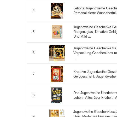
Leboria Jugendweihe Gesche
4
Personalisierte Wunscherfül
Jugendweihe Geschenke Gel
Reagenzglas, Kreative Geld
5
Und Mäd ...
Jugendweihe Geschenke für
Verpackung Geschenkbox mi
6
...
Kreative Jugendweihe Gesc
7
Geldgeschenk Jugendweihe - 
Das Jugendweihe-Überlebens
8
Leben | Alles über Freiheit, 
Jugendweihe Geschenkbox,
Deko,Modernes Geldgeschen
9