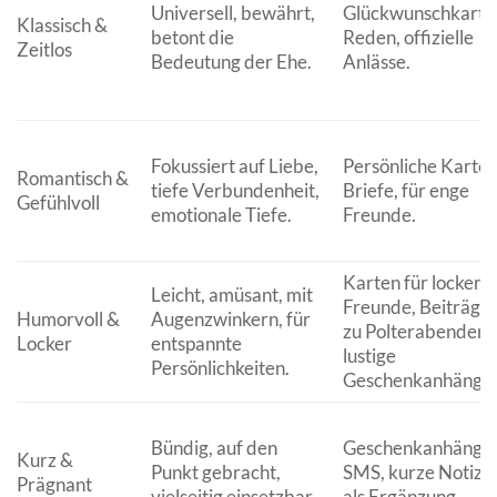
Universell, bewährt,
Glückwunschkarte
Klassisch &
betont die
Reden, offizielle
Zeitlos
Bedeutung der Ehe.
Anlässe.
Fokussiert auf Liebe,
Persönliche Karten
Romantisch &
tiefe Verbundenheit,
Briefe, für enge
Gefühlvoll
emotionale Tiefe.
Freunde.
Karten für lockere
Leicht, amüsant, mit
Freunde, Beiträge
Humorvoll &
Augenzwinkern, für
zu Polterabenden,
Locker
entspannte
lustige
Persönlichkeiten.
Geschenkanhänger
Bündig, auf den
Geschenkanhänger
Kurz &
Punkt gebracht,
SMS, kurze Notize
Prägnant
vielseitig einsetzbar.
als Ergänzung.