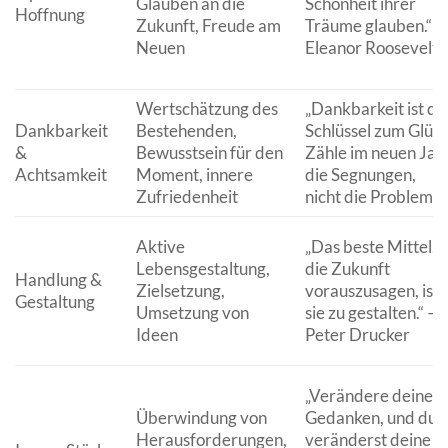
Glauben an die
Schönheit ihrer
Hoffnung
Zukunft, Freude am
Träume glauben.“ –
Neuen
Eleanor Roosevelt
Wertschätzung des
„Dankbarkeit ist de
Dankbarkeit
Bestehenden,
Schlüssel zum Glück
&
Bewusstsein für den
Zähle im neuen Jah
Achtsamkeit
Moment, innere
die Segnungen,
Zufriedenheit
nicht die Probleme.
Aktive
„Das beste Mittel,
Lebensgestaltung,
die Zukunft
Handlung &
Zielsetzung,
vorauszusagen, ist,
Gestaltung
Umsetzung von
sie zu gestalten.“ –
Ideen
Peter Drucker
„Verändere deine
Überwindung von
Gedanken, und du
Herausforderungen,
veränderst deine