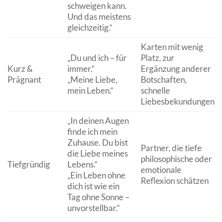
schweigen kann.
Und das meistens
gleichzeitig.“
Karten mit wenig
„Du und ich – für
Platz, zur
Kurz &
immer.“
Ergänzung anderer
Prägnant
„Meine Liebe,
Botschaften,
mein Leben.“
schnelle
Liebesbekundungen
„In deinen Augen
finde ich mein
Zuhause. Du bist
Partner, die tiefe
die Liebe meines
philosophische oder
Tiefgründig
Lebens.“
emotionale
„Ein Leben ohne
Reflexion schätzen
dich ist wie ein
Tag ohne Sonne –
unvorstellbar.“