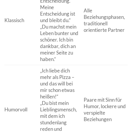
Entscheidung.
Meine
Alle
Entscheidung ist
Beziehungsphasen,
Klassisch
und bleibt du.“
traditionell
„Du machst mein
orientierte Partner
Leben bunter und
schöner. Ich bin
dankbar, dich an
meiner Seite zu
haben.“
„Ich liebe dich
mehr als Pizza –
und das will bei
mir schon etwas
heißen!“
Paare mit Sinn für
„Du bist mein
Humor, lockere und
Humorvoll
Lieblingsmensch,
verspielte
mit dem ich
Beziehungen
stundenlang
reden und