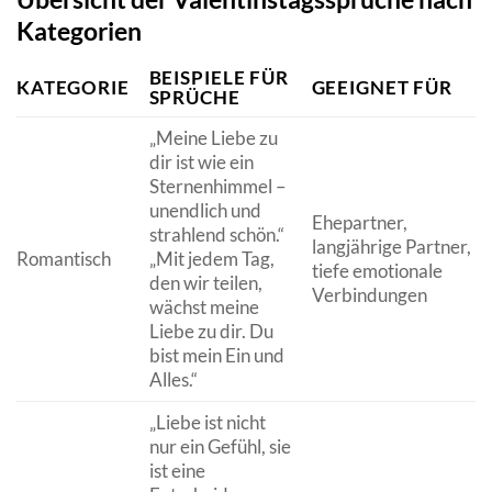
Kategorien
BEISPIELE FÜR
KATEGORIE
GEEIGNET FÜR
SPRÜCHE
„Meine Liebe zu
dir ist wie ein
Sternenhimmel –
unendlich und
Ehepartner,
strahlend schön.“
langjährige Partner,
Romantisch
„Mit jedem Tag,
tiefe emotionale
den wir teilen,
Verbindungen
wächst meine
Liebe zu dir. Du
bist mein Ein und
Alles.“
„Liebe ist nicht
nur ein Gefühl, sie
ist eine