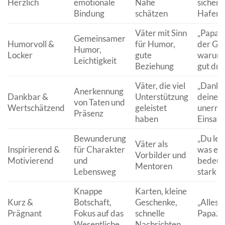
Herzlich
emotionale
Nähe
sichere
Bindung
schätzen
Hafen.“
Väter mit Sinn
„Papa, 
Gemeinsamer
Humorvoll &
für Humor,
der Gr
Humor,
Locker
gute
warum 
Leichtigkeit
Beziehung
gut dra
Väter, die viel
„Danke 
Anerkennung
Dankbar &
Unterstützung
deinen
von Taten und
Wertschätzend
geleistet
unermü
Präsenz
haben
Einsatz.
Bewunderung
„Du leb
Väter als
Inspirierend &
für Charakter
was es
Vorbilder und
Motivierend
und
bedeut
Mentoren
Lebensweg
stark zu
Knappe
Karten, kleine
Kurz &
Botschaft,
Geschenke,
„Alles 
Prägnant
Fokus auf das
schnelle
Papa.“
Wesentliche
Nachrichten