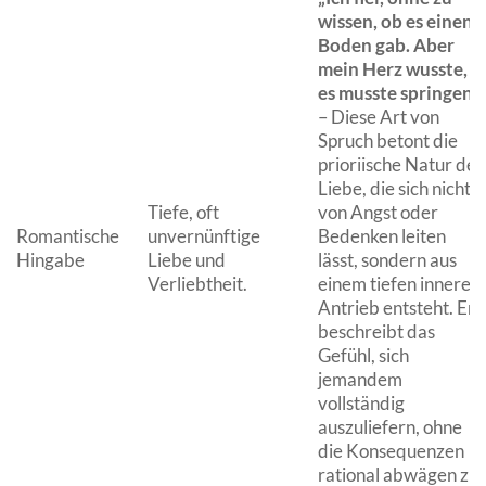
wissen, ob es einen
Boden gab. Aber
mein Herz wusste,
es musste springen.“
– Diese Art von
Spruch betont die
prioriische Natur der
Liebe, die sich nicht
Tiefe, oft
von Angst oder
Romantische
unvernünftige
Bedenken leiten
Hingabe
Liebe und
lässt, sondern aus
Verliebtheit.
einem tiefen inneren
Antrieb entsteht. Er
beschreibt das
Gefühl, sich
jemandem
vollständig
auszuliefern, ohne
die Konsequenzen
rational abwägen zu