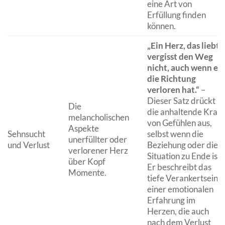
eine Art von
Erfüllung finden
können.
„Ein Herz, das liebt,
vergisst den Weg
nicht, auch wenn es
die Richtung
verloren hat.“
–
Dieser Satz drückt
Die
die anhaltende Kraft
melancholischen
von Gefühlen aus,
Aspekte
Sehnsucht
selbst wenn die
unerfüllter oder
und Verlust
Beziehung oder die
verlorener Herz
Situation zu Ende ist.
über Kopf
Er beschreibt das
Momente.
tiefe Verankertsein
einer emotionalen
Erfahrung im
Herzen, die auch
nach dem Verlust