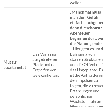
wollen.
„Manchmal muss
man dem Gefühl
einfach nachgeben,
denn die schönsten
Abenteuer
beginnen dort, wo
die Planung endet.“
– Hier geht es um die
Das Verlassen
Befreiung von
ausgetretener
starren Strukturen
Mut zur
Pfade und das
und die Offenheit für
Spontaneität
Ergreifen von
das Ungeplante. Es
Gelegenheiten.
ist die Aufforderung,
den Impulsen zu
folgen, die zu neuen
Erfahrungen und
persönlichem
Wachstum führen
können, auch wenn