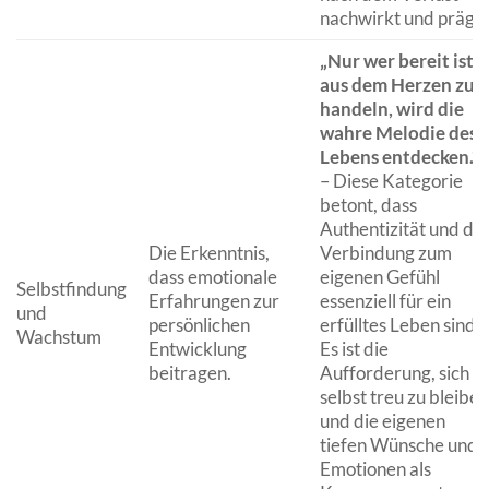
nachwirkt und prägt.
„Nur wer bereit ist,
aus dem Herzen zu
handeln, wird die
wahre Melodie des
Lebens entdecken.“
– Diese Kategorie
betont, dass
Authentizität und die
Die Erkenntnis,
Verbindung zum
dass emotionale
eigenen Gefühl
Selbstfindung
Erfahrungen zur
essenziell für ein
und
persönlichen
erfülltes Leben sind.
Wachstum
Entwicklung
Es ist die
beitragen.
Aufforderung, sich
selbst treu zu bleiben
und die eigenen
tiefen Wünsche und
Emotionen als